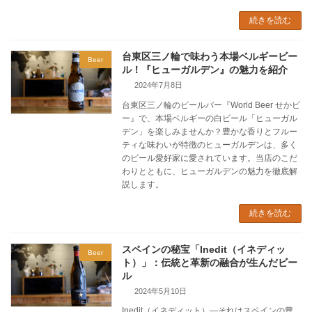
続きを読む
台東区三ノ輪で味わう本場ベルギービー
Beer
ル！『ヒューガルデン』の魅力を紹介
2024年7月8日
台東区三ノ輪のビールバー『World Beer せかビ
ー』で、本場ベルギーの白ビール「ヒューガル
デン」を楽しみませんか？豊かな香りとフルー
ティな味わいが特徴のヒューガルデンは、多く
のビール愛好家に愛されています。当店のこだ
わりとともに、ヒューガルデンの魅力を徹底解
説します。
続きを読む
スペインの秘宝「Inedit（イネディッ
Beer
ト）」：伝統と革新の融合が生んだビー
ル
2024年5月10日
Inedit（イネディット）―それはスペインの豊