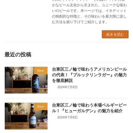
かなビール文化から生まれた、ユニークな味わ
いのビールです。本ページでは、イネディット
の独創的な特徴と、その味わいを最大限に楽し
む方法を掘り下げてご紹介します。
続きを読む
最近の投稿
台東区三ノ輪で味わうアメリカンビール
Beer
の代表！『ブルックリンラガー』の魅力
を徹底解説
2024年7月8日
台東区三ノ輪で味わう本場ベルギービー
Beer
ル！『ヒューガルデン』の魅力を紹介
2024年7月8日