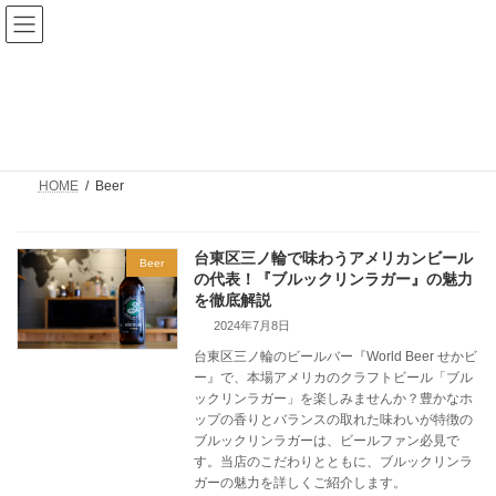
コ
ナ
World Beer せかビー
ン
ビ
テ
ゲ
ン
ー
ツ
シ
Beer
へ
ョ
ス
ン
キ
に
ッ
移
プ
動
HOME
Beer
台東区三ノ輪で味わうアメリカンビール
Beer
の代表！『ブルックリンラガー』の魅力
を徹底解説
2024年7月8日
台東区三ノ輪のビールバー『World Beer せかビ
ー』で、本場アメリカのクラフトビール「ブル
ックリンラガー」を楽しみませんか？豊かなホ
ップの香りとバランスの取れた味わいが特徴の
ブルックリンラガーは、ビールファン必見で
す。当店のこだわりとともに、ブルックリンラ
ガーの魅力を詳しくご紹介します。